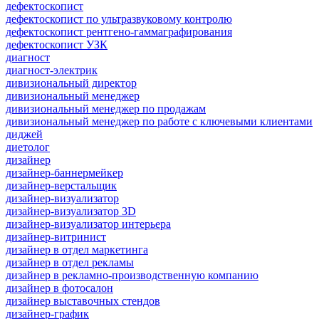
дефектоскопист
дефектоскопист по ультразвуковому контролю
дефектоскопист рентгено-гаммаграфирования
дефектоскопист УЗК
диагност
диагност-электрик
дивизиональный директор
дивизиональный менеджер
дивизиональный менеджер по продажам
дивизиональный менеджер по работе с ключевыми клиентами
диджей
диетолог
дизайнер
дизайнер-баннермейкер
дизайнер-верстальщик
дизайнер-визуализатор
дизайнер-визуализатор 3D
дизайнер-визуализатор интерьера
дизайнер-витринист
дизайнер в отдел маркетинга
дизайнер в отдел рекламы
дизайнер в рекламно-производственную компанию
дизайнер в фотосалон
дизайнер выставочных стендов
дизайнер-график