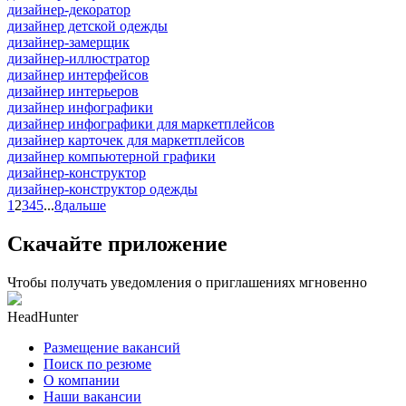
дизайнер-декоратор
дизайнер детской одежды
дизайнер-замерщик
дизайнер-иллюстратор
дизайнер интерфейсов
дизайнер интерьеров
дизайнер инфографики
дизайнер инфографики для маркетплейсов
дизайнер карточек для маркетплейсов
дизайнер компьютерной графики
дизайнер-конструктор
дизайнер-конструктор одежды
1
2
3
4
5
...
8
дальше
Скачайте приложение
Чтобы получать уведомления о приглашениях мгновенно
HeadHunter
Размещение вакансий
Поиск по резюме
О компании
Наши вакансии