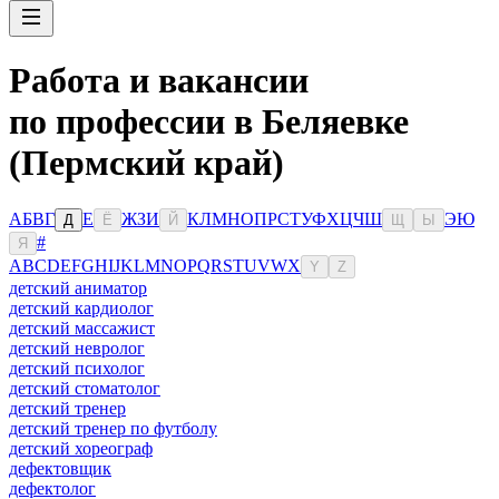
Работа и вакансии
по профессии в Беляевке
(Пермский край)
А
Б
В
Г
Е
Ж
З
И
К
Л
М
Н
О
П
Р
С
Т
У
Ф
Х
Ц
Ч
Ш
Э
Ю
Д
Ё
Й
Щ
Ы
#
Я
A
B
C
D
E
F
G
H
I
J
K
L
M
N
O
P
Q
R
S
T
U
V
W
X
Y
Z
детский аниматор
детский кардиолог
детский массажист
детский невролог
детский психолог
детский стоматолог
детский тренер
детский тренер по футболу
детский хореограф
дефектовщик
дефектолог