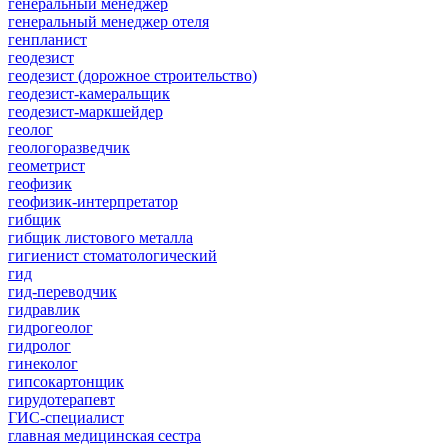
генеральный менеджер
генеральный менеджер отеля
генпланист
геодезист
геодезист (дорожное строительство)
геодезист-камеральщик
геодезист-маркшейдер
геолог
геологоразведчик
геометрист
геофизик
геофизик-интерпретатор
гибщик
гибщик листового металла
гигиенист стоматологический
гид
гид-переводчик
гидравлик
гидрогеолог
гидролог
гинеколог
гипсокартонщик
гирудотерапевт
ГИС-специалист
главная медицинская сестра