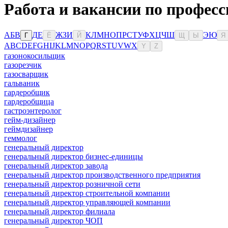
Работа и вакансии по професс
А
Б
В
Д
Е
Ж
З
И
К
Л
М
Н
О
П
Р
С
Т
У
Ф
Х
Ц
Ч
Ш
Э
Ю
Г
Ё
Й
Щ
Ы
Я
A
B
C
D
E
F
G
H
I
J
K
L
M
N
O
P
Q
R
S
T
U
V
W
X
Y
Z
газонокосильщик
газорезчик
газосварщик
гальваник
гардеробщик
гардеробщица
гастроэнтеролог
гейм-дизайнер
геймдизайнер
геммолог
генеральный директор
генеральный директор бизнес-единицы
генеральный директор завода
генеральный директор производственного предприятия
генеральный директор розничной сети
генеральный директор строительной компании
генеральный директор управляющей компании
генеральный директор филиала
генеральный директор ЧОП