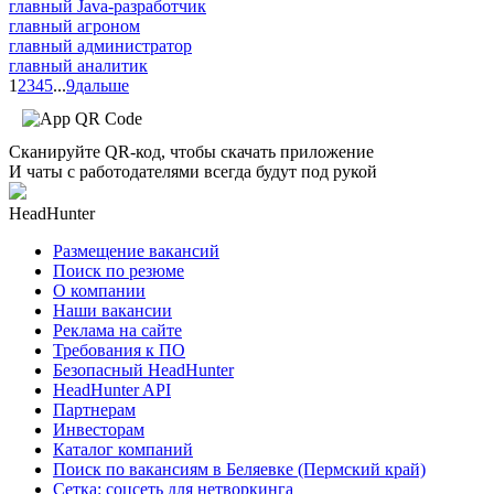
главный Java-разработчик
главный агроном
главный администратор
главный аналитик
1
2
3
4
5
...
9
дальше
Сканируйте QR-код, чтобы скачать приложение
И чаты с работодателями всегда будут под рукой
HeadHunter
Размещение вакансий
Поиск по резюме
О компании
Наши вакансии
Реклама на сайте
Требования к ПО
Безопасный HeadHunter
HeadHunter API
Партнерам
Инвесторам
Каталог компаний
Поиск по вакансиям в Беляевке (Пермский край)
Сетка: соцсеть для нетворкинга