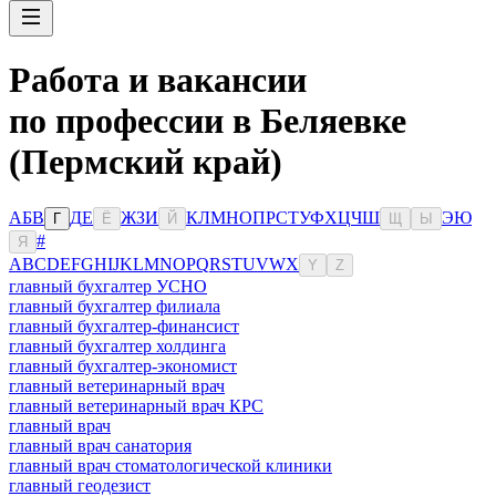
Работа и вакансии
по профессии в Беляевке
(Пермский край)
А
Б
В
Д
Е
Ж
З
И
К
Л
М
Н
О
П
Р
С
Т
У
Ф
Х
Ц
Ч
Ш
Э
Ю
Г
Ё
Й
Щ
Ы
#
Я
A
B
C
D
E
F
G
H
I
J
K
L
M
N
O
P
Q
R
S
T
U
V
W
X
Y
Z
главный бухгалтер УСНО
главный бухгалтер филиала
главный бухгалтер-финансист
главный бухгалтер холдинга
главный бухгалтер-экономист
главный ветеринарный врач
главный ветеринарный врач КРС
главный врач
главный врач санатория
главный врач стоматологической клиники
главный геодезист