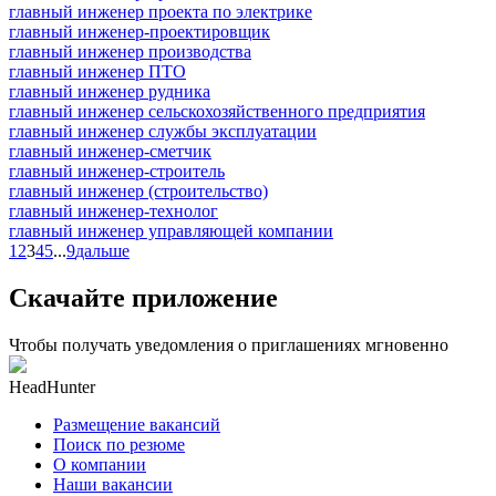
главный инженер проекта по электрике
главный инженер-проектировщик
главный инженер производства
главный инженер ПТО
главный инженер рудника
главный инженер сельскохозяйственного предприятия
главный инженер службы эксплуатации
главный инженер-сметчик
главный инженер-строитель
главный инженер (строительство)
главный инженер-технолог
главный инженер управляющей компании
1
2
3
4
5
...
9
дальше
Скачайте приложение
Чтобы получать уведомления о приглашениях мгновенно
HeadHunter
Размещение вакансий
Поиск по резюме
О компании
Наши вакансии