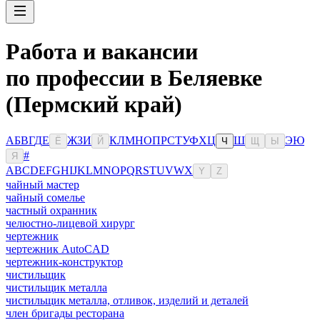
Работа и вакансии
по профессии в Беляевке
(Пермский край)
А
Б
В
Г
Д
Е
Ж
З
И
К
Л
М
Н
О
П
Р
С
Т
У
Ф
Х
Ц
Ш
Э
Ю
Ё
Й
Ч
Щ
Ы
#
Я
A
B
C
D
E
F
G
H
I
J
K
L
M
N
O
P
Q
R
S
T
U
V
W
X
Y
Z
чайный мастер
чайный сомелье
частный охранник
челюстно-лицевой хирург
чертежник
чертежник AutoCAD
чертежник-конструктор
чистильщик
чистильщик металла
чистильщик металла, отливок, изделий и деталей
член бригады ресторана