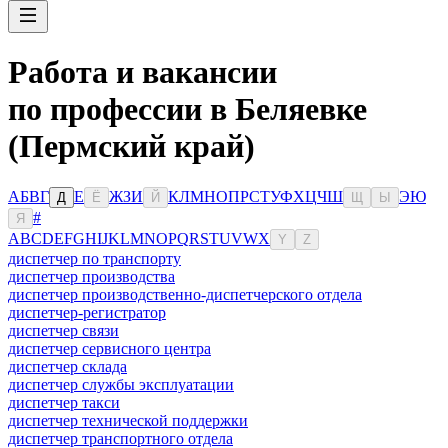
Работа и вакансии
по профессии в Беляевке
(Пермский край)
А
Б
В
Г
Е
Ж
З
И
К
Л
М
Н
О
П
Р
С
Т
У
Ф
Х
Ц
Ч
Ш
Э
Ю
Д
Ё
Й
Щ
Ы
#
Я
A
B
C
D
E
F
G
H
I
J
K
L
M
N
O
P
Q
R
S
T
U
V
W
X
Y
Z
диспетчер по транспорту
диспетчер производства
диспетчер производственно-диспетчерского отдела
диспетчер-регистратор
диспетчер связи
диспетчер сервисного центра
диспетчер склада
диспетчер службы эксплуатации
диспетчер такси
диспетчер технической поддержки
диспетчер транспортного отдела