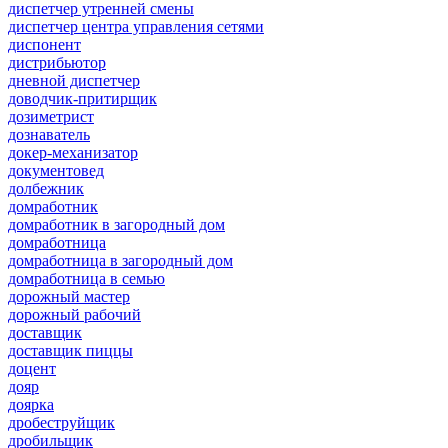
диспетчер утренней смены
диспетчер центра управления сетями
диспонент
дистрибьютор
дневной диспетчер
доводчик-притирщик
дозиметрист
дознаватель
докер-механизатор
документовед
долбежник
домработник
домработник в загородный дом
домработница
домработница в загородный дом
домработница в семью
дорожный мастер
дорожный рабочий
доставщик
доставщик пиццы
доцент
дояр
доярка
дробеструйщик
дробильщик