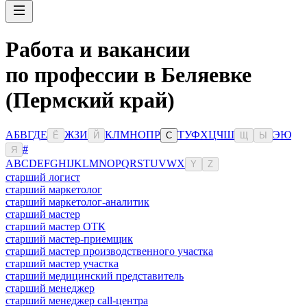
Работа и вакансии
по профессии в Беляевке
(Пермский край)
А
Б
В
Г
Д
Е
Ж
З
И
К
Л
М
Н
О
П
Р
Т
У
Ф
Х
Ц
Ч
Ш
Э
Ю
Ё
Й
С
Щ
Ы
#
Я
A
B
C
D
E
F
G
H
I
J
K
L
M
N
O
P
Q
R
S
T
U
V
W
X
Y
Z
старший логист
старший маркетолог
старший маркетолог-аналитик
старший мастер
старший мастер ОТК
старший мастер-приемщик
старший мастер производственного участка
старший мастер участка
старший медицинский представитель
старший менеджер
старший менеджер call-центра