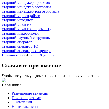
старший менеджер проектов
старший менеджер ресторана
старший менеджер торгового зала
старший мерчендайзер
старший методист
старший механик
старший механик по ремонту
старший микробиолог
старший научный сотрудник
старший оператор
старший оператор 1С
старший оператор call-центра
В начало
29
30
31
32
33
...
36
дальше
Скачайте приложение
Чтобы получать уведомления о приглашениях мгновенно
HeadHunter
Размещение вакансий
Поиск по резюме
О компании
Наши вакансии