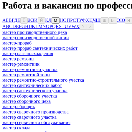
Работа и вакансии по професс
А
Б
В
Г
Д
Е
Ж
З
И
К
Л
Н
О
П
Р
С
Т
У
Ф
Х
Ц
Ч
Ш
Э
Ю
Ё
Й
М
Щ
Ы
Я
A
B
C
D
E
F
G
H
I
J
K
L
M
N
O
P
Q
R
S
T
U
V
W
X
Y
Z
мастер производственного цеха
мастер производственной линии
мастер-прораб
мастер-прораб сантехнических работ
мастер развал-схождения
мастер ремзоны
мастер-ремонтник
мастер ремонтного участка
мастер ремонтной зоны
мастер ремонтно-строительного участка
мастер сантехнических работ
мастер сантехнического участка
мастер сборочного участка
мастер сборочного цеха
мастер-сборщик
мастер сварочного производства
мастер сварочного участка
мастер сервисного обслуживания
мастер склада