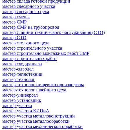
мастер склада готовой продукции
мастер слесарного участка
мастер слесарного цеха
мастер смены
мастер СМР
мастер СМР на трубопровод
мастер станции технического обслуживания (СТО)
мастер СТО
мастер столярного цеха
мастер строительного участка
мастер строительно-монтажных работ СМР
мастер строительных работ
мастер сход-развала
мастер-сыродел
мастер-теплотехник
мастер-технолог
мастер-технолог пищевого производства
мастер-технолог швейного цеха
мастер-универсал
мастер-установщик
мастер участка
мастер участка КИПиА
мастер участка металлоконструкций
мастер участка металлообработки
мастер участка механической обработки