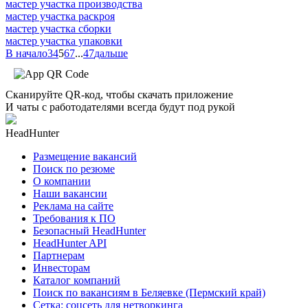
мастер участка производства
мастер участка раскроя
мастер участка сборки
мастер участка упаковки
В начало
3
4
5
6
7
...
47
дальше
Сканируйте QR-код, чтобы скачать приложение
И чаты с работодателями всегда будут под рукой
HeadHunter
Размещение вакансий
Поиск по резюме
О компании
Наши вакансии
Реклама на сайте
Требования к ПО
Безопасный HeadHunter
HeadHunter API
Партнерам
Инвесторам
Каталог компаний
Поиск по вакансиям в Беляевке (Пермский край)
Сетка: соцсеть для нетворкинга