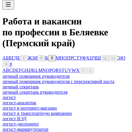
Работа и вакансии
по профессии в Беляевке
(Пермский край)
А
Б
В
Г
Д
Е
Ж
З
И
К
М
Н
О
П
Р
С
Т
У
Ф
Х
Ц
Ч
Ш
Э
Ю
Ё
Й
Л
Щ
Ы
#
Я
A
B
C
D
E
F
G
H
I
J
K
L
M
N
O
P
Q
R
S
T
U
V
W
X
Y
Z
личный помощник руководителя
личный помощник руководителя с перспективой роста
личный секретарь
личный секретарь руководителя
логист
логист-аналитик
логист в интернет-магазин
логист в транспортную компанию
логист ВЭД
логист-диспонент
логист-маршрутизатор