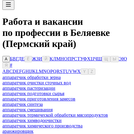
Работа и вакансии
по профессии в Беляевке
(Пермский край)
Б
В
Г
Д
Е
Ж
З
И
К
Л
М
Н
О
П
Р
С
Т
У
Ф
Х
Ц
Ч
Ш
Э
Ю
А
Ё
Й
Щ
Ы
#
Я
A
B
C
D
E
F
G
H
I
J
K
L
M
N
O
P
Q
R
S
T
U
V
W
X
Y
Z
аппаратчик обработки зерна
аппаратчик очистки сточных вод
аппаратчик пастеризации
аппаратчик подготовки сырья
аппаратчик приготовления замесов
аппаратчик синтеза
аппаратчик смешивания
аппаратчик термической обработки мясопродуктов
аппаратчик химводоочистки
аппаратчик химического производства
аранжировщик