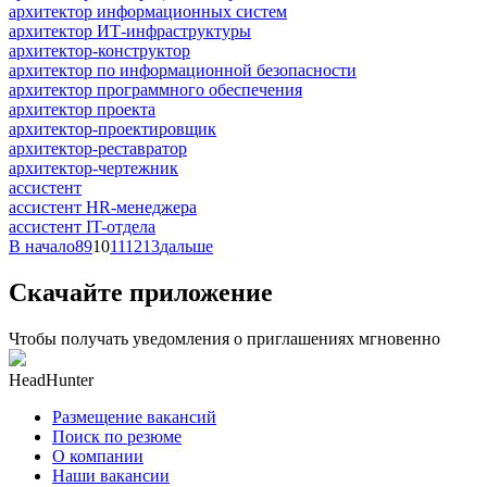
архитектор информационных систем
архитектор ИТ-инфраструктуры
архитектор-конструктор
архитектор по информационной безопасности
архитектор программного обеспечения
архитектор проекта
архитектор-проектировщик
архитектор-реставратор
архитектор-чертежник
ассистент
ассистент HR-менеджера
ассистент IT-отдела
В начало
8
9
10
11
12
13
дальше
Скачайте приложение
Чтобы получать уведомления о приглашениях мгновенно
HeadHunter
Размещение вакансий
Поиск по резюме
О компании
Наши вакансии