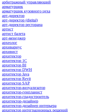
арбитражный управляющий
арматурщик
арматурщик кузовного цеха
арт-директор
арт-директор (digital)
арт-директор ресторана
артист
артист балета
арт-менеджер
археолог
архивариус
архивист
архитектор
архитектор 1С
архитектор BI
архитектор DWH
архитектор Java
архитектор Revit
архитектор SAP
архитектор-визуализатор
архитектор-генпланист
архитектор-градостроитель
архитектор-дизайнер
архитектор-дизайнер интерьера
архитектор интеграционных решений