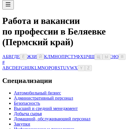
Работа и вакансии
по профессии в Беляевке
(Пермский край)
А
Б
В
Г
Д
Е
Ж
З
И
К
Л
М
Н
О
П
Р
С
Т
У
Ф
Х
Ц
Ч
Ш
Э
Ю
Ё
Й
Щ
Ы
Я
#
A
B
C
D
E
F
G
H
I
J
K
L
M
N
O
P
Q
R
S
T
U
V
W
X
Y
Z
Специализации
Автомобильный бизнес
Административный персонал
Безопасность
Высший и средний менеджмент
Добыча сырья
Домашний, обслуживающий персонал
Закупки