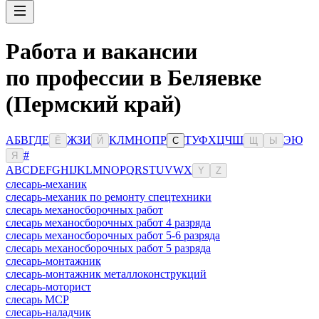
Работа и вакансии
по профессии в Беляевке
(Пермский край)
А
Б
В
Г
Д
Е
Ж
З
И
К
Л
М
Н
О
П
Р
Т
У
Ф
Х
Ц
Ч
Ш
Э
Ю
Ё
Й
С
Щ
Ы
#
Я
A
B
C
D
E
F
G
H
I
J
K
L
M
N
O
P
Q
R
S
T
U
V
W
X
Y
Z
слесарь-механик
слесарь-механик по ремонту спецтехники
слесарь механосборочных работ
слесарь механосборочных работ 4 разряда
слесарь механосборочных работ 5-6 разряда
слесарь механосборочных работ 5 разряда
слесарь-монтажник
слесарь-монтажник металлоконструкций
слесарь-моторист
слесарь МСР
слесарь-наладчик