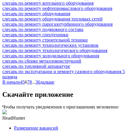
слесарь по ремонту котельного оборудования
слесарь по ремонту нефтепромыслового оборудования
слесарь по ремонту оборудования
слесарь по ремонту оборудования тепловых сетей
слесарь по ремонту парогазотурбинного оборудования
слесарь по ремонту подвижного состава
слесарь по ремонту спецтехники
слесарь по ремонту строительной техники
слесарь по ремонту технологических установок
слесарь по ремонту технологического оборудования
слесарь по ремонту холодильного оборудования
слесарь по сборке металлоконструкций
слесарь по топливной аппаратуре
слесарь по эксплуатации и ремонту газового оборудования 5
разряда
В начало
4
5
6
7
8
...
36
дальше
Скачайте приложение
Чтобы получать уведомления о приглашениях мгновенно
HeadHunter
Размещение вакансий