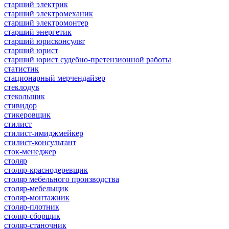
старший электрик
старший электромеханик
старший электромонтер
старший энергетик
старший юрисконсульт
старший юрист
старший юрист судебно-претензионной работы
статистик
стационарный мерчендайзер
стеклодув
стекольщик
стивидор
стикеровщик
стилист
стилист-имиджмейкер
стилист-консультант
сток-менеджер
столяр
столяр-краснодеревщик
столяр мебельного производства
столяр-мебельщик
столяр-монтажник
столяр-плотник
столяр-сборщик
столяр-станочник