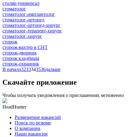
столяр-универсал
стоматолог
стоматолог-имплантолог
стоматолог-ортопед
стоматолог-ортопед-хирург
стоматолог-терапевт-хирург
стоматолог-хирург
сторож
сторож-вахтер в СНТ
сторож-дворник
сторож кладбища
сторож-охранник
В начало
32
33
34
35
36
дальше
Скачайте приложение
Чтобы получать уведомления о приглашениях мгновенно
HeadHunter
Размещение вакансий
Поиск по резюме
О компании
Наши вакансии