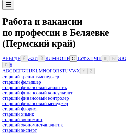
Работа и вакансии
по профессии в Беляевке
(Пермский край)
А
Б
В
Г
Д
Е
Ж
З
И
К
Л
М
Н
О
П
Р
Т
У
Ф
Х
Ц
Ч
Ш
Э
Ю
Ё
Й
С
Щ
Ы
#
Я
A
B
C
D
E
F
G
H
I
J
K
L
M
N
O
P
Q
R
S
T
U
V
W
X
Y
Z
старший тренинг-менеджер
старший фельдшер
старший финансовый аналитик
старший финансовый консультант
старший финансовый контролер
старший финансовый менеджер
старший флорист
старший химик
старший экономист
старший экономист-аналитик
старший эксперт