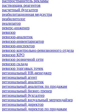
распространитель рекламы
растворщик реагентов
расчетный бухгалтер
реабилитационная медсестра
реабилитолог
реализатор
реверс-инженер
ревизор
ревизор-аналитик
ревизор-инвентаризатор
ревизор-инспектор
ревизор контрольно-ревизионного отдела
ревизор КРО
ревизор розничной сети
ревизор склада
ревизор торговых точек
региональный HR-менеджер
региональный агент
региональный аналитик
региональный аналитик по продажам
региональный бизнес-тренер
региональный бухгалтер
региональный визуальный мерчендайзер
региональный директор
региональный директор по продажам