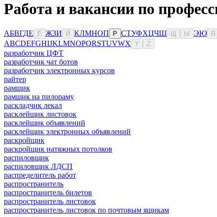
Работа и вакансии по професс
А
Б
В
Г
Д
Е
Ж
З
И
К
Л
М
Н
О
П
С
Т
У
Ф
Х
Ц
Ч
Ш
Э
Ю
Ё
Й
Р
Щ
Ы
Я
A
B
C
D
E
F
G
H
I
J
K
L
M
N
O
P
Q
R
S
T
U
V
W
X
Y
Z
разработчик ЦФТ
разработчик чат ботов
разработчик электронных курсов
райтер
рамщик
рамщик на пилораму
раскладчик лекал
расклейщик листовок
расклейщик объявлений
расклейщик электронных объявлений
раскройщик
раскройщик натяжных потолков
распиловщик
распиловщик ЛДСП
распределитель работ
распространитель
распространитель билетов
распространитель листовок
распространитель листовок по почтовым ящикам