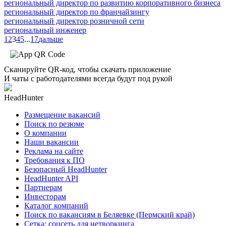
региональный директор по развитию корпоративного бизнеса
региональный директор по франчайзингу
региональный директор розничной сети
региональный инженер
1
2
3
4
5
...
17
дальше
Сканируйте QR-код, чтобы скачать приложение
И чаты с работодателями всегда будут под рукой
HeadHunter
Размещение вакансий
Поиск по резюме
О компании
Наши вакансии
Реклама на сайте
Требования к ПО
Безопасный HeadHunter
HeadHunter API
Партнерам
Инвесторам
Каталог компаний
Поиск по вакансиям в Беляевке (Пермский край)
Сетка: соцсеть для нетворкинга