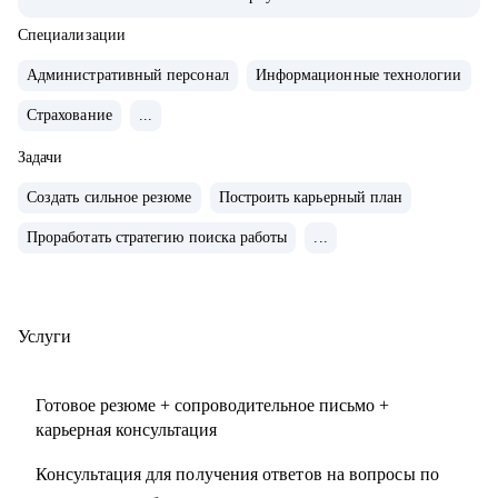
построения стратегии поиска, подготовки к интервью и
самопрезентации как в индивидуальном, так и в
Специализации
групповом формате в проекте HR Secrets “ Все секреты
Административный персонал
Информационные технологии
поиска работы”.
Страхование
...
• 5000+ составленных резюме для специалистов разного
уровня и специализации.
Задачи
• В работе опираюсь на планы и цели клиента, свою HR
Создать сильное резюме
Построить карьерный план
экспертизу в разных сферах.
Проработать стратегию поиска работы
...
С чем помогу:
• Выявить сильные стороны, подчеркнуть ваши
достижения и уникальный опыт.
Услуги
• Составить продающее резюме и мотивационное письмо,
опираясь исключительно на ваш опыт, результаты работы.
Готовое резюме + сопроводительное письмо +
• Анализировать компании и вакансии, через свои
карьерная консультация
ценности, важные для вас детали при смене работы.
• Подготовиться к успешному прохождению интервью,
Консультация для получения ответов на вопросы по
грамотно презентовать опыт и сформулировать ответы на