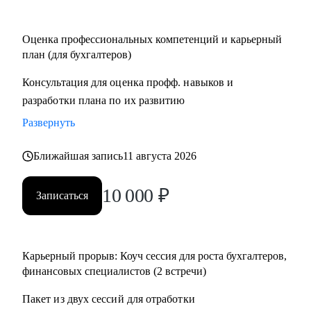
Кому могу помочь:
Оценка профессиональных компетенций и карьерный
• Финансовым директорам, желающим выйти на
план (для бухгалтеров)
качественно иной уровень дохода.
Консультация для оценка профф. навыков и
• Бухгалтерам, которые хотят вырасти до главбуха.
разработки плана по их развитию
• Главным бухгалтерам, которые "засиделись на одном
месте".
Развернуть
• Финансовым менеджерам, аналитикам, методологам и
налоговым консультантам.
Ближайшая запись
11 августа 2026
10 000
₽
Записаться
Карьерный прорыв: Коуч сессия для роста бухгалтеров,
финансовых специалистов (2 встречи)
Пакет из двух сессий для отработки