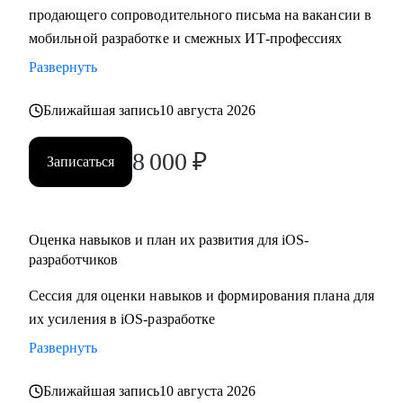
продающего сопроводительного письма на вакансии в
• Составить резюме и сопроводительное письма,
мобильной разработке и смежных ИТ-профессиях
подготовиться к собеседованию и разобрать тестовые
задания
Развернуть
• Отрепетировать собеседования в условиях максимально
Ближайшая запись
10 августа 2026
близких к реальным
• Изучить основные инструменты или углубить знания в
8 000
₽
мобильной работке под iOS
Записаться
• Разобраться с разными подходами к разработке
(монолиты, микросервисы, многомодульность)
• Разобраться, какие архитектурные подходы существуют и
Оценка навыков и план их развития для iOS-
как их применять
разработчиков
Сессия для оценки навыков и формирования плана для
Кому могу помочь:
их усиления в iOS-разработке
• Juinior и Middle мобильным разработчикам (iOS, Android)
• Любым IT-специалистам, кто хочет перейти на
Развернуть
руководящую должность
Ближайшая запись
10 августа 2026
• IT-лидам, кто недавно стал руководителем, и Project-