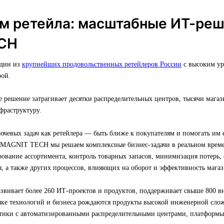
м ретейла: масштабные ИТ-ре
CH
один из
крупнейших продовольственных ретейлеров России
с высоким ур
ой.
е решение затрагивает десятки распределительных центров, тысячи маг
фраструктуру.
ючевых задач как ретейлера — быть ближе к покупателям и помогать им
 MAGNIT TECH мы решаем комплексные бизнес-задачи в реальном време
рование ассортимента, контроль товарных запасов, минимизация потерь
, а также других процессов, влияющих на оборот и эффективность магаз
ивает более 260 ИТ-проектов и продуктов, поддерживает свыше 800 в
тыке технологий и бизнеса рождаются продукты высокой инженерной сло
тики с автоматизированными распределительными центрами, платформы