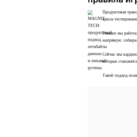
Продуктовая транс
цикла тестирован
Раньше мы работал
напрямую: собирал
Сейчас мы кардин
которые становят
Такой подход поз