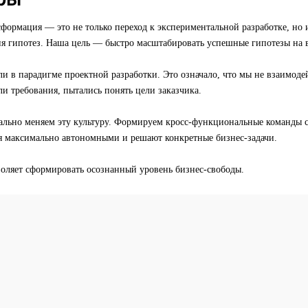
формация — это не только переход к экспериментальной разработке, но 
ия гипотез. Наша цель — быстро масштабировать успешные гипотезы на в
и в парадигме проектной разработки. Это означало, что мы не взаимоде
и требования, пытались понять цели заказчика.
ально меняем эту культуру. Формируем кросс-функциональные команды с
ся максимально автономными и решают конкретные бизнес-задачи.
воляет сформировать осознанный уровень бизнес-свободы.