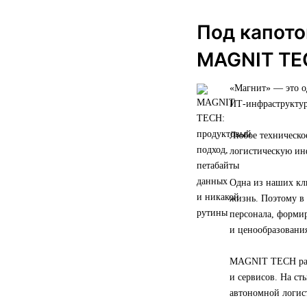
Под капото
MAGNIT TE
«Магнит» — это 
ИТ-инфраструктур
Любое техническо
логистическую ин
Одна из наших кл
жизнь. Поэтому в
персонала, форми
и ценообразования
MAGNIT TECH разв
и сервисов. На с
автономной логис