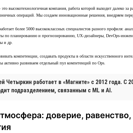
о высокотехнологичная компания, работа которой выходит далеко за р
зничных операций. Мы создаем инновационные решения, внедряем пере
аботает более 5000 высококлассных специалистов разного профиля: ана
ты по планированию и прогнозированию, UX-дизайнеры, DevOps-инжене
ы и др.
вивать компетенции, создавать продукты в области искусственного инт
мы активно развиваем отдельный пул компетенций по Ops.
й Четыркин работает в «Магните» с 2012 года. С 2
одит подразделением, связанным с ML и AI.
тмосфера: доверие, равенство,
тия