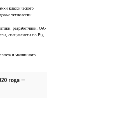
амки классического
довые технологии.
литики, разработчики, QA-
ры, специалисты по Big
еллекта и машинного
020 года —