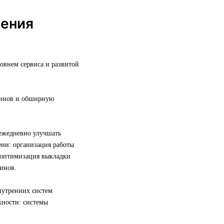
шения
овнем сервиса и развитой
азинов и обширную
 ежедневно улучшать
ни: организация работы
, оптимизация выкладки
инов.
нутренних систем
жности: системы