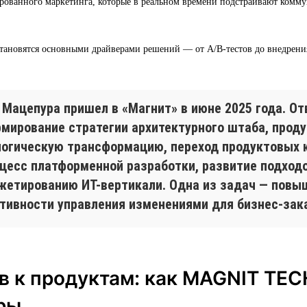
рованного маркетинга, которые в реальном времени подстраивают комм
тановятся основными драйверами решений — от A/B-тестов до внедрен
 Мацепура пришел в «Магнит» в июне 2025 года. От
рмирование стратегии архитектурного штаба, проду
логическую трансформацию, переход продуктовых 
оцесс платформенной разработки, развитие подход
жетированию ИТ-вертикали. Одна из задач — повы
тивности управления изменениями для бизнес-зак
в к продуктам: как MAGNIT TEC
ры