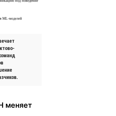
уникацию под поведение
ия ML-моделей
вечает
ктово-
команд
ов
шение
азчиков.
H меняет