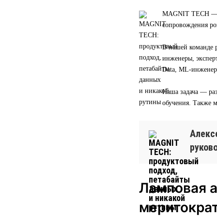
MAGNIT TECH — эт
сопровождения ро
В нашей команде р
инженеры, экспер
Data, ML-инженер
Наша задача — раз
обучения. Также 
Алексе
руков
Ламповая а
меритокра