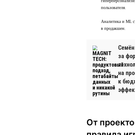
гиперперсонализи
пользователя.
Аналитика и ML с
в продакшен.
Семён
за фо
техно
на пр
к бюд
эффек
От проекто
правила иг