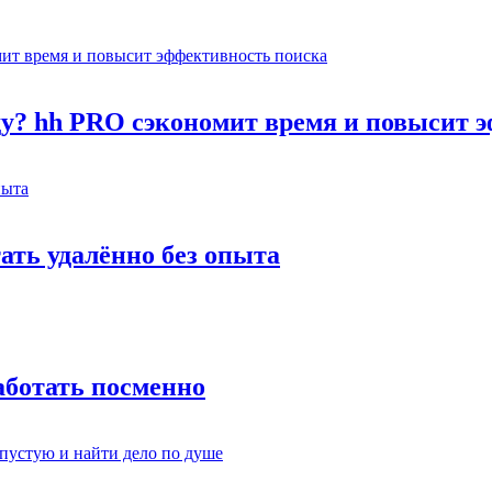
оду? hh PRO сэкономит время и повысит 
тать удалённо без опыта
работать посменно