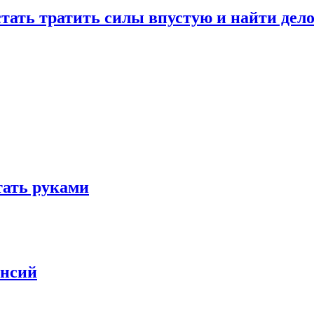
стать тратить силы впустую и найти дел
отать руками
ансий