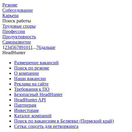
Резюме
Собеседование
Карьера
Поиск работы
Трудовые споры
Профессии
Продуктивность
Саморазвитие
1
2
3
4
5
6
7
8
9
10
11
...
76
дальше
HeadHunter
Размещение вакансий
Поиск по резюме
О компании
Наши вакансии
Реклама на сайте
Требования к ПО
Безопасный HeadHunter
HeadHunter API
Партнерам
Инвесторам
Каталог компаний
Поиск по вакансиям в Беляевке (Пермский край)
Сетка: соцсеть для нетворкинга