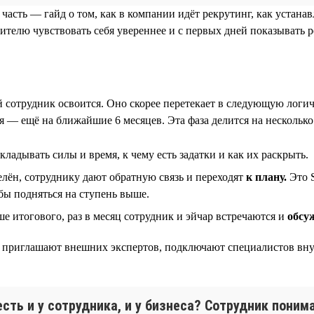
 часть — гайд о том, как в компании идёт рекрутинг, как устан
ителю чувствовать себя увереннее и с первых дней показывать р
ый сотрудник освоится. Оно скорее перетекает в следующую лог
 — ещё на ближайшие 6 месяцев. Эта фаза делится на несколько
вкладывать силы и время, к чему есть задатки и как их раскрыть.
лён, сотруднику дают обратную связь и переходят
к плану.
Это S
обы подняться на ступень выше.
 итогового, раз в месяц сотрудник и эйчар встречаются и
обсу
ния приглашают внешних экспертов, подключают специалистов вн
сть и у сотрудника, и у бизнеса? Сотрудник поним