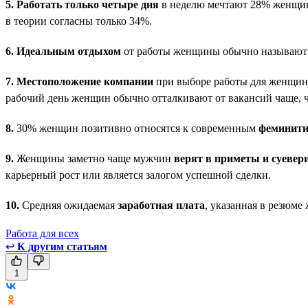
5.
Работать только четыре дня
в неделю мечтают 28% женщин
в теории согласны только 34%.
6.
Идеальным отдыхом
от работы женщины обычно называют п
7.
Местоположение компании
при выборе работы для женщин и
рабочий день женщин обычно отталкивают от вакансий чаще, 
8.
30% женщин позитивно относятся к современным
феминит
9.
Женщины заметно чаще мужчин
верят в приметы и суевер
карьерный рост или является залогом успешной сделки.
10.
Средняя ожидаемая
заработная плата
, указанная в резюме
Работа для всех
↩
К другим статьям
1